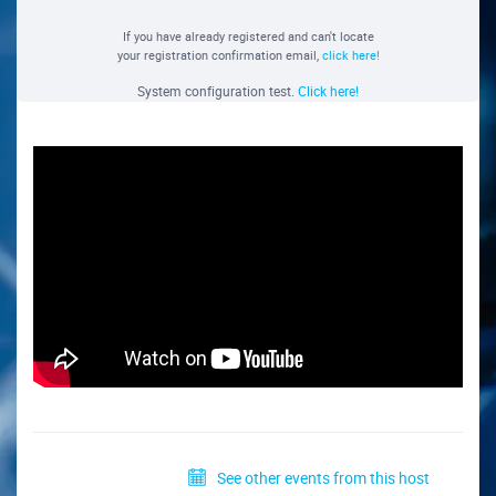
If you have already registered and can't locate
your registration confirmation email,
click here!
System configuration test.
Click here!
See other events from this host