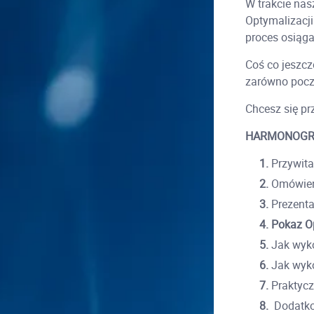
W trakcie nas
Optymalizacj
proces osiąga
Coś co jeszcze
zarówno począ
Chcesz się pr
HARMONOG
1.
Przywitan
2.
Omówieni
3.
Prezentac
4.
Pokaz Op
5.
Jak wyko
6.
Jak wyko
7.
Praktycz
8.
Dodatkow