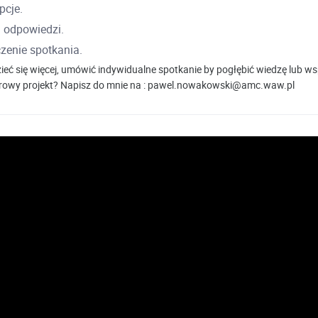
pcje.
i odpowiedzi.
zenie spotkania.
eć się więcej, umówić indywidualne spotkanie by pogłębić wiedzę lub ws
frowy projekt? Napisz do mnie na : pawel.nowakowski@amc.waw.pl