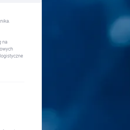
nika.
ę na
niowych
logistyczne