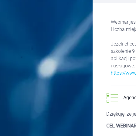
Webinar jes
Liczba miej
Jeżeli chce
szkolenie 9
aplikacji p
i usługowe:
https://www
Agen
Dziękuję, ze
CEL WEBINA