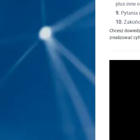
plus inne o
9.
Pytania 
10.
Zakońc
Chcesz dowiedzi
zrealizować cy