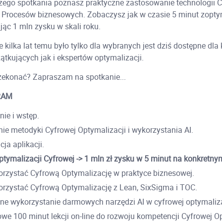
zego spotkania poznasz praktyczne zastosowanie technologii C
i Procesów biznesowych. Zobaczysz jak w czasie 5 minut zopt
jąc 1 mln zysku w skali roku.
 kilka lat temu było tylko dla wybranych jest dziś dostępne dla
tkujących jak i ekspertów optymalizacji.
zekonać? Zapraszam na spotkanie...
RAM
ie i wstęp.
e metodyki Cyfrowej Optymalizacji i wykorzystania AI.
ja aplikacji.
tymalizacji Cyfrowej -> 1 mln zł zysku w 5 minut na konkretnym
rzystać Cyfrową Optymalizację w praktyce biznesowej.
rzystać Cyfrową Optymalizację z Lean, SixSigma i TOC.
ne wykorzystanie darmowych narzędzi AI w cyfrowej optymaliza
e 100 minut lekcji on-line do rozwoju kompetencji Cyfrowej Op