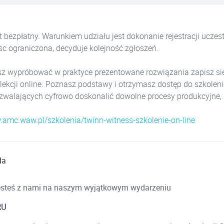
t bezpłatny. Warunkiem udziału jest dokonanie rejestracji uczest
sc ograniczona, decyduje kolejność zgłoszeń.
sz wypróbować w praktyce prezentowane rozwiązania zapisz si
 lekcji online. Poznasz podstawy i otrzymasz dostęp do szkole
ozwalających cyfrowo doskonalić dowolne procesy produkcyjne, 
.amc.waw.pl/szkolenia/twinn-witness-szkolenie-on-line
da
 jesteś z nami na naszym wyjątkowym wydarzeniu
RU