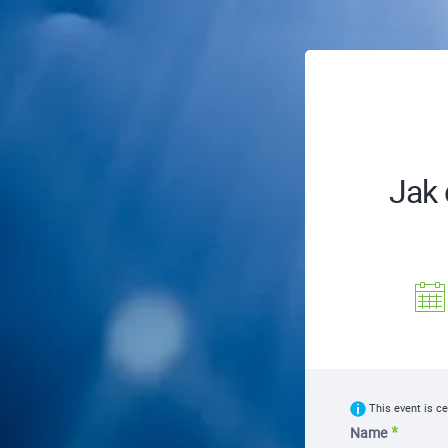
Jak 
This event is ce
Name