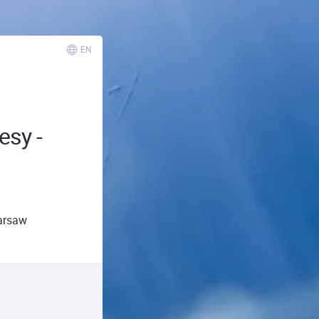
EN
esy -
arsaw