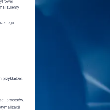
yfrowej
ymalizujemy
 każdego -
 przykładzie.
cji procesów.
tymalizacji