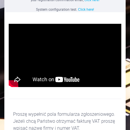
System configuration test.
Click here!
Proszę wypełnić pola formularza zgłoszeniowego.
Jeżeli chcą Państwo otrzymać fakturę VAT proszę
wpisać nazwę firmy i numer VAT.